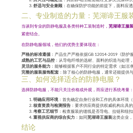
舒适与安全兼顾
：在确保防护功能的前提下，面料应透
二、专业制造的力量：芜湖谛王服
当谈到专业的防静电服及各类特种工装制造时，
芜湖谛王服
紧密结合。
在防静电服领域，他们的优势主要体现在：
严格的标准遵循
：产品生产严格依据GB 12014-2019
成熟的工艺与品控
：从导电纤维的选材、面料的织造与处理
灵活的服务能力
：能够根据客户不同行业的特定需求（如洁
完整的服装服饰配套
：除了核心的防静电服，通常还能提供与
三、如何选择适合的防静电服？
选择防静电服，不能只关注价格或外观，而应进行系统考量
明确应用环境
：首先确定自身行业和工作的具体环境（
核查资质与检测报告
：要求供应商提供权威机构出具的
考察工艺细节
：检查服装的缝线是否导电、拉链和纽扣
重视供应商的综合实力
：如同
芜湖谛王服装
这类企业，
结论