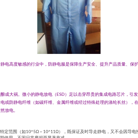
对静电高度敏感的行业中，防静电服是保障生产安全、提升产品质量、保
酿成大祸。微小的静电放电（ESD）足以击穿昂贵的集成电路芯片，引
导电或防静电纤维（如碳纤维、金属纤维或经过特殊处理的涤纶长丝），
突然放电。
定范围（如10^5Ω ~ 10^11Ω），既保证及时导走静电，又不会因导
期使用，不因日常磨损而显著衰减。